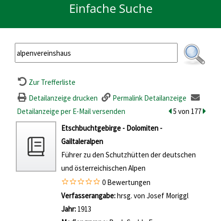
Einfache Suche
Zur Trefferliste
Detailanzeige drucken
Permalink Detailanzeige
Detailanzeige per E-Mail versenden
zum vorherigen T
5 von 177
zum n
wird in neuem Tab geöffnet
Etschbuchtgebirge - Dolomiten -
Gailtaleralpen
Führer zu den Schutzhütten der deutschen
und österreichischen Alpen
0 Bewertungen
Suche nach diesem Verfasser
Verfasserangabe:
hrsg. von Josef Moriggl
Jahr:
1913