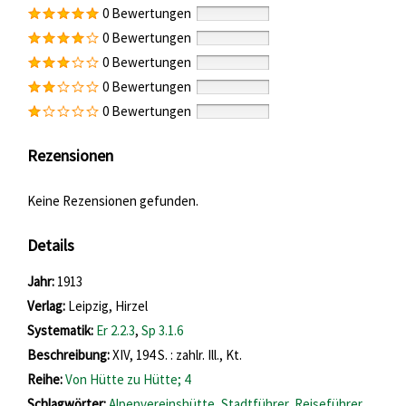
0 Bewertungen
0 Bewertungen
0 Bewertungen
0 Bewertungen
0 Bewertungen
Rezensionen
Keine Rezensionen gefunden.
Details
Suche nach diesem Verfasser
Jahr:
1913
Verlag:
Leipzig, Hirzel
opens in new tab
Diesen Link in neuem Tab öffnen
Systematik:
Suche nach dieser Systematik
Er 2.2.3
,
Sp 3.1.6
Suche nach diesem Interessenskreis
Beschreibung:
XIV, 194 S. : zahlr. Ill., Kt.
Reihe:
Von Hütte zu Hütte; 4
Schlagwörter:
Alpenvereinshütte
,
Stadtführer
,
Reiseführer