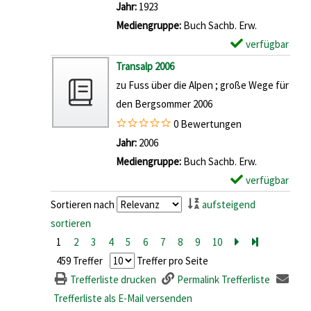
z
l
Jahr:
1923
u
i
l
e
a
Mediengruppe:
Buch Sachb. Erw.
b
c
s
i
r
verfügbar
E
e
h
v
g
-
x
Transalp 2006
r
d
o
e
D
e
zu Fuss über die Alpen ; große Wege für
d
e
n
n
e
m
den Bergsommer 2006
e
r
N
t
p
s
0 Bewertungen
h
a
a
l
H
Suche nach diesem Verfasser
Jahr:
2006
ö
t
i
a
o
Mediengruppe:
Buch Sachb. Erw.
c
u
l
r
c
verfügbar
E
h
r
s
-
h
x
s
s
Sortieren nach
aufsteigend
v
D
g
e
t
c
sortieren
o
e
e
m
e
h
1
2
3
4
5
6
7
8
9
10
Zur nächsten Se
Zur letzten 
n
t
b
p
n
u
459 Treffer
Treffer pro Seite
F
a
i
l
a
t
Trefferliste drucken
Permalink Trefferliste
r
i
r
a
n
z
Trefferliste als E-Mail versenden
ü
l
g