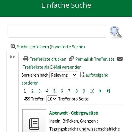
Einfache Suche
Suche verfeinern (Erweiterte Suche)
Trefferliste drucken
Permalink Trefferliste
Trefferliste als E-Mail versenden
Sortieren nach
aufsteigend
sortieren
1
2
3
4
5
6
7
8
9
10
Zur nächsten Se
Zur letzten 
459 Treffer
Treffer pro Seite
Suchergebnis
Alpenwelt - Gebirgswelten
Inseln, Brücken, Grenzen ;
Tagungsbericht und wissenschaftliche