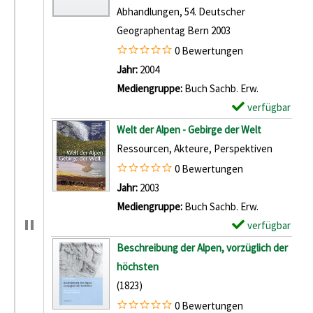
Abhandlungen, 54. Deutscher
Geographentag Bern 2003
0 Bewertungen
Suche nach diesem Verfasser
Jahr:
2004
Mediengruppe:
Buch Sachb. Erw.
verfügbar
E
x
Welt der Alpen - Gebirge der Welt
e
Ressourcen, Akteure, Perspektiven
m
0 Bewertungen
p
Suche nach diesem Verfasser
Jahr:
2003
l
Mediengruppe:
Buch Sachb. Erw.
a
verfügbar
E
r
x
Beschreibung der Alpen, vorzüglich der
-
e
höchsten
D
m
(1823)
e
p
0 Bewertungen