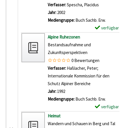
t
l
Verfasser:
Spescha, Placidus
Suche nach die
a
a
Jahr:
2002
i
r
Mediengruppe:
Buch Sachb. Erw.
l
-
verfügbar
E
s
D
x
Alpine Ruhezonen
v
e
e
Bestandsaufnahme und
o
t
m
Zukunftsperspektiven
n
a
p
0 Bewertungen
A
i
l
Verfasser:
Haßlacher, Peter
;
l
l
a
Internationale Kommission für den
p
s
r
Schutz Alpiner Bereiche
Suche nach diesem V
e
v
-
Jahr:
1992
n
o
D
Mediengruppe:
Buch Sachb. Erw.
w
n
e
verfügbar
E
e
W
t
x
Heimat
l
e
a
e
Wandern und Schauen in Berg und Tal
t
l