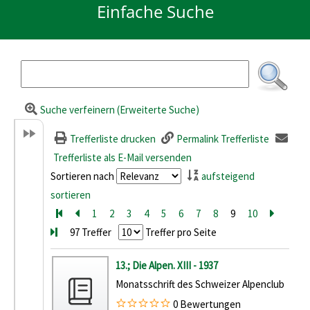
Einfache Suche
Suche verfeinern (Erweiterte Suche)
Trefferliste drucken
Permalink Trefferliste
Trefferliste als E-Mail versenden
Sortieren nach
aufsteigend
sortieren
Zur ersten Seite blättern
Zur vorherigen Seite blättern
1
2
3
4
5
6
7
8
9
10
Zur näc
Zur 
97 Treffer
Treffer pro Seite
Suchergebnis
13.; Die Alpen. XIII - 1937
Monatsschrift des Schweizer Alpenclub
0 Bewertungen