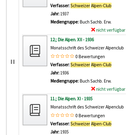
Verfasser:
Schweizer
Alpen-Club
Suche nach 
Jahr:
1937
Mediengruppe:
Buch Sachb. Erw.
nicht verfügbar
E
x
12.; Die Alpen. XII - 1936
e
Monatsschrift des Schweizer Alpenclub
m
0 Bewertungen
p
Verfasser:
Schweizer
Alpen-Club
Suche nach 
l
Jahr:
1936
a
Mediengruppe:
Buch Sachb. Erw.
r
nicht verfügbar
E
-
x
11.; Die Alpen. XI - 1935
D
e
Monatsschrift des Schweizer Alpenclub
e
m
0 Bewertungen
t
p
Verfasser:
Schweizer
Alpen-Club
Suche nach 
a
l
Jahr:
1935