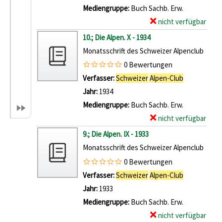
i
a
Mediengruppe:
Buch Sachb. Erw.
l
r
nicht verfügbar
E
s
-
x
10.; Die Alpen. X - 1934
v
D
e
Monatsschrift des Schweizer Alpenclub
o
e
m
0 Bewertungen
n
t
p
Verfasser:
Schweizer
Alpen-Club
Suche nach 
1
a
l
Jahr:
1934
3
i
a
Mediengruppe:
Buch Sachb. Erw.
.
l
r
nicht verfügbar
E
;
s
-
x
9.; Die Alpen. IX - 1933
D
v
D
e
Monatsschrift des Schweizer Alpenclub
i
o
e
m
e
0 Bewertungen
n
t
p
A
Verfasser:
Schweizer
Alpen-Club
Suche nach 
1
a
l
l
Jahr:
1933
2
i
a
p
Mediengruppe:
Buch Sachb. Erw.
.
l
r
e
nicht verfügbar
E
;