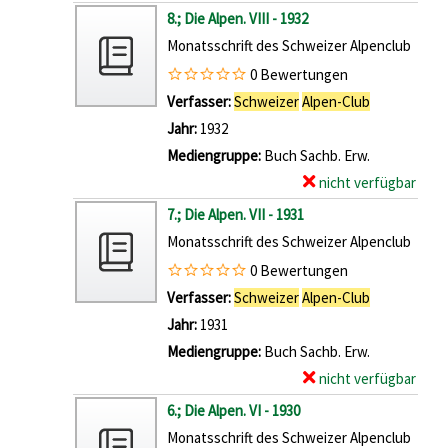
s
-
n
x
8.; Die Alpen. VIII - 1932
D
v
D
.
e
Monatsschrift des Schweizer Alpenclub
i
o
e
X
m
e
0 Bewertungen
n
t
I
p
A
Verfasser:
Schweizer
Alpen-Club
Suche nach 
1
a
I
l
l
Jahr:
1932
1
i
I
a
p
Mediengruppe:
Buch Sachb. Erw.
.
l
-
r
e
nicht verfügbar
E
;
s
1
-
n
x
7.; Die Alpen. VII - 1931
D
v
9
D
.
e
Monatsschrift des Schweizer Alpenclub
i
o
3
e
X
m
e
0 Bewertungen
n
7
t
I
p
A
Verfasser:
Schweizer
Alpen-Club
Suche nach 
1
a
a
I
l
l
Jahr:
1931
0
n
i
-
a
p
Mediengruppe:
Buch Sachb. Erw.
.
z
l
1
r
e
nicht verfügbar
E
;
e
s
9
-
n
x
6.; Die Alpen. VI - 1930
D
i
v
3
D
.
e
Monatsschrift des Schweizer Alpenclub
i
g
o