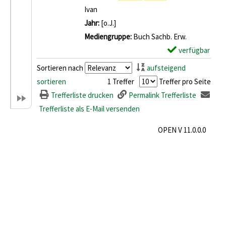
Ivan
Suche nach diesem Verfasser
Jahr:
[o.J.]
Mediengruppe:
Buch Sachb. Erw.
verfügbar
E
x
Sortieren nach
aufsteigend
e
sortieren
1 Treffer
Treffer pro Seite
m
Trefferliste drucken
Permalink Trefferliste
p
Trefferliste als E-Mail versenden
l
OPEN V 11.0.0.0
a
r
-
D
e
t
a