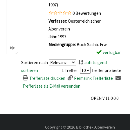
1997)
0 Bewertungen
Verfasser:
Oesterreichischer
Alpenverein
Suche nach diesem Verfasser
Jahr:
1997
Mediengruppe:
Buch Sachb. Erw.
verfügbar
E
x
Sortieren nach
aufsteigend
e
sortieren
1 Treffer
Treffer pro Seite
m
Trefferliste drucken
Permalink Trefferliste
p
Trefferliste als E-Mail versenden
l
OPEN V 11.0.0.0
a
r
-
D
Copyright © 2026 Bibliothek Alpenverein