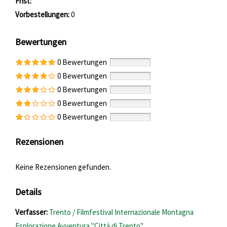
Frist:
Vorbestellungen:
0
Bewertungen
0 Bewertungen
0 Bewertungen
0 Bewertungen
0 Bewertungen
0 Bewertungen
Rezensionen
Keine Rezensionen gefunden.
Details
Verfasser:
Suche nach diesem Verfasser
Trento / Filmfestival Internazionale Montagna
Esplorazione Avventura "Città di Trento"