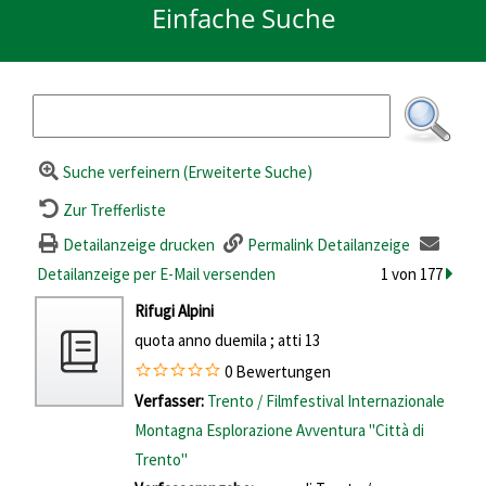
Einfache Suche
Suche verfeinern (Erweiterte Suche)
Zur Trefferliste
Detailanzeige drucken
Permalink Detailanzeige
Detailanzeige per E-Mail versenden
1 von 177
zum n
wird in neuem Tab geöffnet
Rifugi Alpini
quota anno duemila ; atti 13
0 Bewertungen
Verfasser:
Suche nach diesem Verfasser
Trento / Filmfestival Internazionale
Montagna Esplorazione Avventura "Città di
Trento"