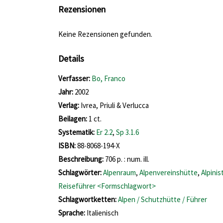
Rezensionen
Keine Rezensionen gefunden.
Details
Verfasser:
Suche nach diesem Verfasser
Bo, Franco
Jahr:
2002
Verlag:
Ivrea, Priuli & Verlucca
Beilagen:
1 ct.
opens in new tab
Diesen Link in neuem Tab öffnen
Systematik:
Suche nach dieser Systematik
Er 2.2
,
Sp 3.1.6
Suche nach diesem Interessenskreis
ISBN:
88-8068-194-X
Beschreibung:
706 p. : num. ill.
Schlagwörter:
Alpenraum
,
Alpenvereinshütte
,
Alpini
Reiseführer <Formschlagwort>
Schlagwortketten:
Alpen / Schutzhütte / Führer
Suche nach dieser Beteiligten Person
Sprache:
Italienisch