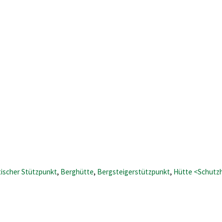
stischer Stützpunkt
,
Berghütte
,
Bergsteigerstützpunkt
,
Hütte <Schutz