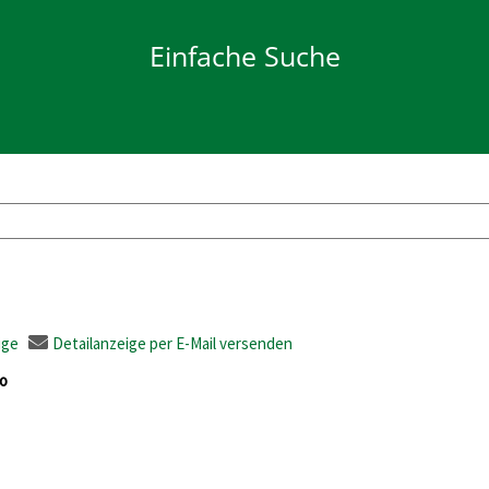
Einfache Suche
ige
Detailanzeige per E-Mail versenden
no
ser