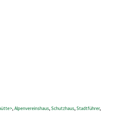
hütte>
,
Alpenvereinshaus
,
Schutzhaus
,
Stadtführer
,