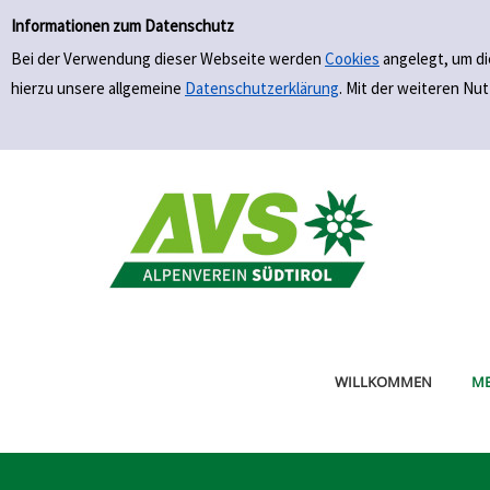
Einfache Suche
Zur Detailanzeige springen
Informationen zum Datenschutz
Bei der Verwendung dieser Webseite werden
Cookies
angelegt, um di
hierzu unsere allgemeine
Datenschutzerklärung
. Mit der weiteren N
WILLKOMMEN
EI
ER
ME