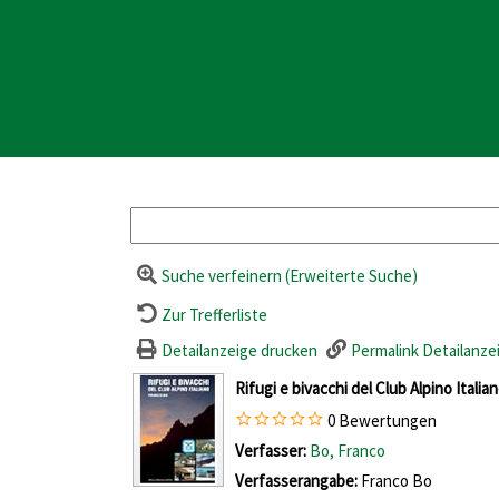
Suche verfeinern (Erweiterte Suche)
Zur Trefferliste
Detailanzeige drucken
Permalink Detailanze
wird in neuem Tab geöffnet
Rifugi e bivacchi del Club Alpino Italia
0 Bewertungen
Verfasser:
Suche nach diesem Verfas
Bo, Franco
Verfasserangabe:
Franco Bo