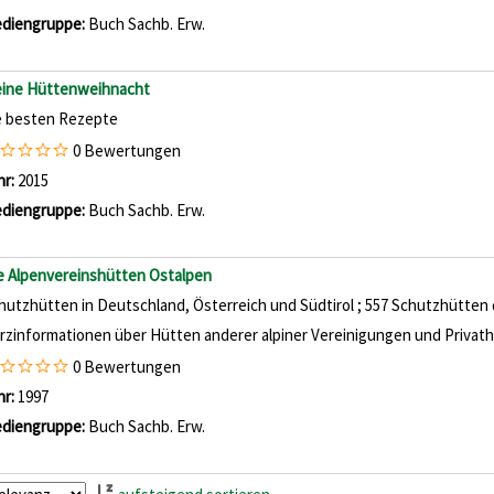
diengruppe:
Buch Sachb. Erw.
ine Hüttenweihnacht
e besten Rezepte
0 Bewertungen
che nach diesem Verfasser
hr:
2015
diengruppe:
Buch Sachb. Erw.
e Alpenvereinshütten Ostalpen
hutzhütten in Deutschland, Österreich und Südtirol ; 557 Schutzhütten
rzinformationen über Hütten anderer alpiner Vereinigungen und Privat
0 Bewertungen
che nach diesem Verfasser
hr:
1997
diengruppe:
Buch Sachb. Erw.