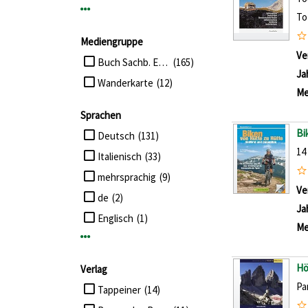
Mehr Verfasser-Filter anzeigen
To
Mediengruppe
Ve
Suche auf Mediengruppe einschränken
Buch Sachb. Erw.
(165)
Ja
Wanderkarte
(12)
Me
Sprachen
Bi
Suche auf Sprachen einschränken
Deutsch
(131)
14
Italienisch
(33)
mehrsprachig
(9)
Ve
de
(2)
Ja
Englisch
(1)
Me
Mehr Sprachen-Filter anzeigen
Hö
Verlag
Pa
Suche auf Verlag einschränken
Tappeiner
(14)