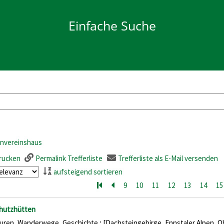
Einfache Suche
envereinshaus
drucken
Permalink Trefferliste
Trefferliste als E-Mail versenden
aufsteigend sortieren
Zur ersten Seite blättern
Zur vorherigen Seite blättern
9
10
11
12
13
14
15
is
hutzhütten
uren, Wanderwege, Geschichte ; [Dachsteingebirge, Ennstaler Alpen, O