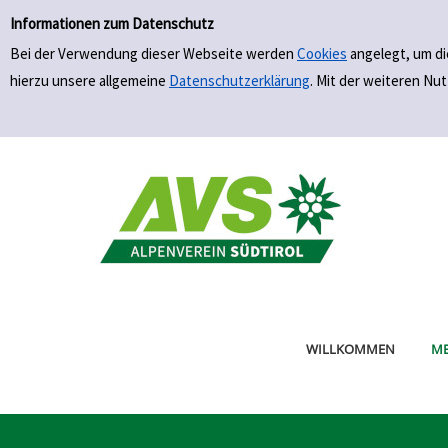
Einfache Suche
Zur Trefferliste springen
Informationen zum Datenschutz
Bei der Verwendung dieser Webseite werden
Cookies
angelegt, um di
hierzu unsere allgemeine
Datenschutzerklärung
. Mit der weiteren N
WILLKOMMEN
EI
ER
ME