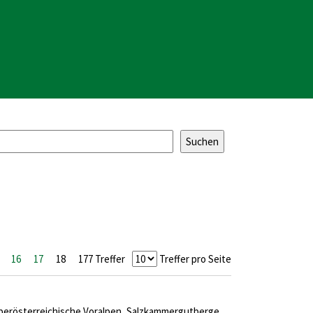
16
17
18
177 Treffer
Treffer pro Seite
berösterreichische Voralpen, Salzkammergutberge,