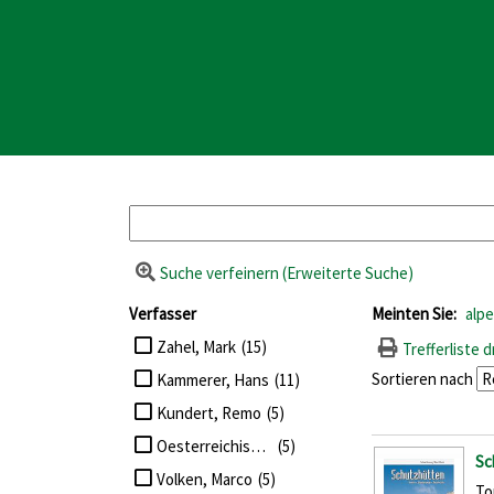
Suche verfeinern (Erweiterte Suche)
Suchfilter
Verfasser
Meinten Sie:
alp
Suche auf Verfasser einschränken
Zahel, Mark
(15)
Trefferliste 
Sortieren nach
Kammerer, Hans
(11)
Kundert, Remo
(5)
Oesterreichischer Alpenverein
(5)
Suchergebn
Sc
Volken, Marco
(5)
To