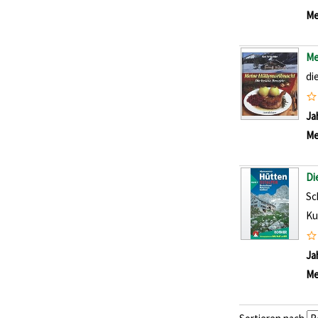
Me
Me
di
Su
Ja
Me
Di
Sc
Ku
Su
Ja
Me