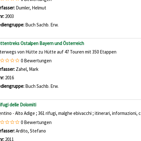
rfasser:
Dumler, Helmut
Suche nach diesem Verfasser
hr:
2003
diengruppe:
Buch Sachb. Erw.
ttentreks Ostalpen Bayern und Österreich
terwegs von Hütte zu Hütte auf 47 Touren mit 350 Etappen
0 Bewertungen
rfasser:
Zahel, Mark
Suche nach diesem Verfasser
hr:
2016
diengruppe:
Buch Sachb. Erw.
Rifugi delle Dolomiti
ntino - Alto Adige ; 361 rifugi, malghe ebivacchi ; itinerari, informazioni, co
0 Bewertungen
rfasser:
Ardito, Stefano
Suche nach diesem Verfasser
hr:
2011