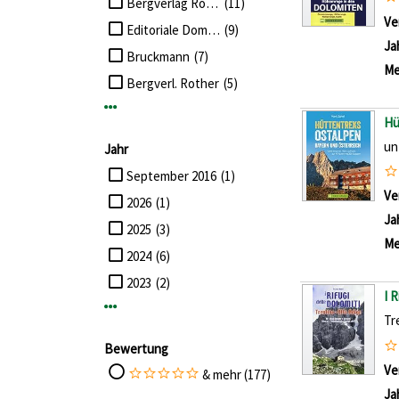
Bergverlag Rother GmbH
(11)
Ve
Editoriale Domus
(9)
Ja
Bruckmann
(7)
Me
Bergverl. Rother
(5)
Mehr Verlag-Filter anzeigen
Hü
un
Jahr
Suche auf Jahr einschränken
September 2016
(1)
Ve
2026
(1)
Ja
2025
(3)
Me
2024
(6)
2023
(2)
I 
Mehr Jahr-Filter anzeigen
Tre
Bewertung
Ve
Suche auf Bewertung einschränken
& mehr (177)
Ja