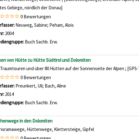
tes Gebirge, nördlich der Donau]
0 Bewertungen
rfasser:
Neuweg, Sabine
;
Peham, Alois
Suche nach diesem Verfasser
hr:
2004
diengruppe:
Buch Sachb. Erw.
ken von Hütte zu Hütte Südtirol und Dolomiten
 Traumtouren und über 80 Hütten auf der Sonnenseite der Alpen ; [GPS-T
0 Bewertungen
rfasser:
Preunkert, Uli
;
Bach, Aline
Suche nach diesem Verfasser
hr:
2014
diengruppe:
Buch Sachb. Erw.
henwege in den Dolomiten
noramawege, Hüttenwege, Klettersteige, Gipfel
0 Bewertungen