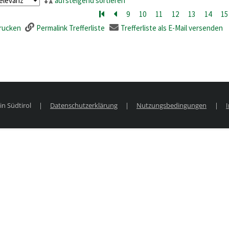
aufsteigend sortieren
Zur ersten Seite blättern
Zur vorherigen Seite blättern
9
10
11
12
13
14
15
drucken
Permalink Trefferliste
Trefferliste als E-Mail versenden
in Südtirol
|
Datenschutzerklärung
|
Nutzungsbedingungen
|