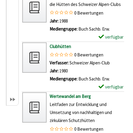
e
e
die Hütten des Schweizer Alpen-Clubs
t
m
0 Bewertungen
a
p
Suche nach diesem Verfasser
Jahr:
1988
i
l
Mediengruppe:
Buch Sachb. Erw.
l
a
verfügbar
E
s
r
x
Clubhütten
v
-
e
0 Bewertungen
o
D
m
Verfasser:
Schweizer Alpen-Club
Suche nach 
n
e
p
Jahr:
1980
L
t
l
Mediengruppe:
Buch Sachb. Erw.
'
a
a
verfügbar
E
e
i
r
x
Wertewandel am Berg
s
l
-
e
Leitfaden zur Entwicklung und
p
s
D
m
Umsetzung von nachhaltigen und
r
v
e
p
zirkulären Schutzhütten
o
o
t
l
p
0 Bewertungen
n