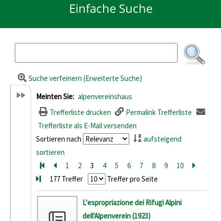
Einfache Suche
Suche verfeinern (Erweiterte Suche)
Meinten Sie:
alpenvereinshaus
Trefferliste drucken
Permalink Trefferliste
Trefferliste als E-Mail versenden
Sortieren nach
aufsteigend
sortieren
Zur ersten Seite blättern
Zur vorherigen Seite blättern
1
2
3
4
5
6
7
8
9
10
Zur näc
Zur 
177 Treffer
Treffer pro Seite
Suchergebnis
L'espropriazione dei Rifugi Alpini
dell'Alpenverein (1923)