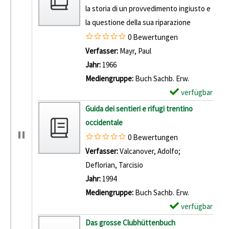
la storia di un provvedimento ingiusto e
la questione della sua riparazione
0 Bewertungen
Verfasser:
Mayr, Paul
Suche nach diesem Verf
Jahr:
1966
Mediengruppe:
Buch Sachb. Erw.
verfügbar
E
x
Guida dei sentieri e rifugi trentino
e
occidentale
m
0 Bewertungen
p
Verfasser:
Valcanover, Adolfo
;
l
Deflorian, Tarcisio
Suche nach diesem Verfas
a
Jahr:
1994
r
Mediengruppe:
Buch Sachb. Erw.
-
verfügbar
E
D
x
Das grosse Clubhüttenbuch