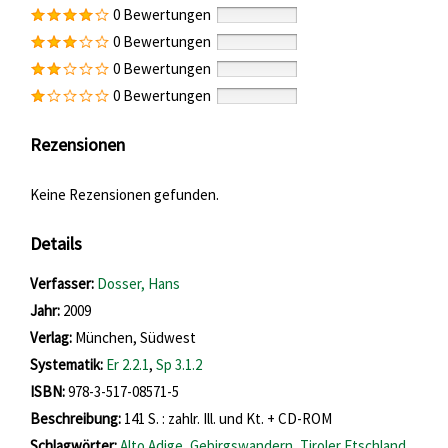
0 Bewertungen
0 Bewertungen
0 Bewertungen
0 Bewertungen
Rezensionen
Keine Rezensionen gefunden.
Details
Verfasser:
Suche nach diesem Verfasser
Dosser, Hans
Jahr:
2009
Verlag:
München, Südwest
opens in new tab
Diesen Link in neuem Tab öffnen
Systematik:
Suche nach dieser Systematik
Er 2.2.1
,
Sp 3.1.2
Suche nach diesem Interessenskreis
ISBN:
978-3-517-08571-5
Beschreibung:
141 S. : zahlr. Ill. und Kt. + CD-ROM
Schlagwörter:
Alto Adige
,
Gebirgswandern
,
Tiroler Etschland
,