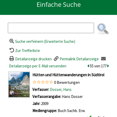
Einfache Suche
Suche verfeinern (Erweiterte Suche)
Zur Trefferliste
Detailanzeige drucken
Permalink Detailanzeige
Detailanzeige per E-Mail versenden
zum vorherigen Tr
55 von 177
zum n
wird in neuem Tab geöffnet
Hütten und Hüttenwanderungen in Südtirol
0 Bewertungen
Verfasser:
Suche nach diesem Verfasser
Dosser, Hans
Verfasserangabe:
Hans Dosser
Jahr:
2009
Mediengruppe:
Buch Sachb. Erw.