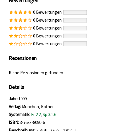
Bewertungen
0 Bewertungen
0 Bewertungen
0 Bewertungen
0 Bewertungen
0 Bewertungen
Rezensionen
Keine Rezensionen gefunden.
Details
Suche nach diesem Verfasser
Jahr:
1999
Verlag:
München, Rother
opens in new tab
Diesen Link in neuem Tab öffnen
Systematik:
Suche nach dieser Systematik
Er 2.2
,
Sp 3.1.6
Suche nach diesem Interessenskreis
ISBN:
3-7633-8090-6
Beschreibung:
2. Aufl., 736 S. : zahlr. Ill.