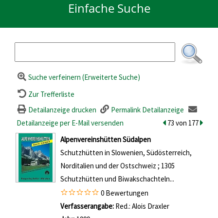
Einfache Suche
Suche verfeinern (Erweiterte Suche)
Zur Trefferliste
Detailanzeige drucken
Permalink Detailanzeige
Detailanzeige per E-Mail versenden
zum vorherigen Tr
73 von 177
zum n
wird in neuem Tab geöffnet
Alpenvereinshütten Südalpen
Schutzhütten in Slowenien, Südösterreich,
Norditalien und der Ostschweiz ; 1305
Schutzhütten und Biwakschachteln...
0 Bewertungen
Suche nach diesem Verfasser
Verfasserangabe:
Red.: Alois Draxler