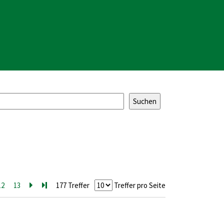
12
13
Zur nächsten Seite blättern
Zur letzten Seite blättern
177 Treffer
Treffer pro Seite