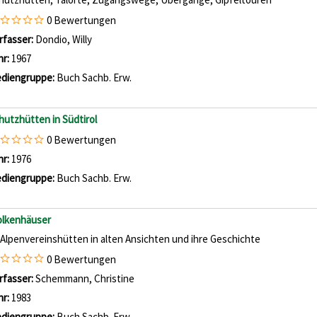
0 Bewertungen
rfasser:
Dondio, Willy
Suche nach diesem Verfasser
hr:
1967
diengruppe:
Buch Sachb. Erw.
hutzhütten in Südtirol
0 Bewertungen
che nach diesem Verfasser
hr:
1976
diengruppe:
Buch Sachb. Erw.
lkenhäuser
 Alpenvereinshütten in alten Ansichten und ihre Geschichte
0 Bewertungen
rfasser:
Schemmann, Christine
Suche nach diesem Verfasser
hr:
1983
diengruppe:
Buch Sachb. Erw.