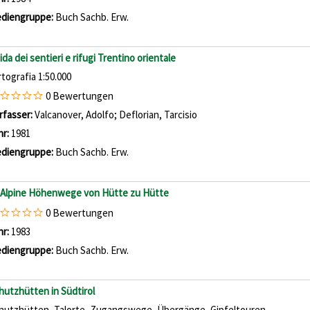
diengruppe:
Buch Sachb. Erw.
ida dei sentieri e rifugi Trentino orientale
rtografia 1:50.000
0 Bewertungen
rfasser:
Valcanover, Adolfo
;
Deflorian, Tarcisio
Suche nach diesem Verfa
hr:
1981
diengruppe:
Buch Sachb. Erw.
; Alpine Höhenwege von Hütte zu Hütte
0 Bewertungen
che nach diesem Verfasser
hr:
1983
diengruppe:
Buch Sachb. Erw.
hutzhütten in Südtirol
hutzhütten, Talorte, Zugangswege, Übergänge, Gipfeltouren