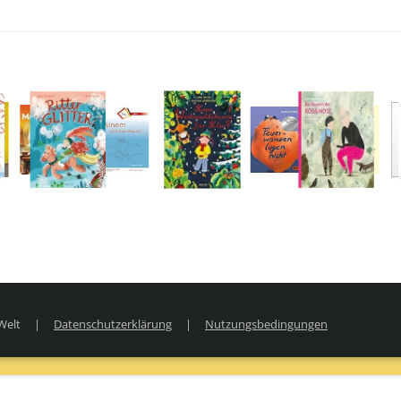
um öffnen Alle haben einen Po von Anna Fiske
Medium öffnen Feuerwanzen l
Welt
|
Datenschutzerklärung
|
Nutzungsbedingungen