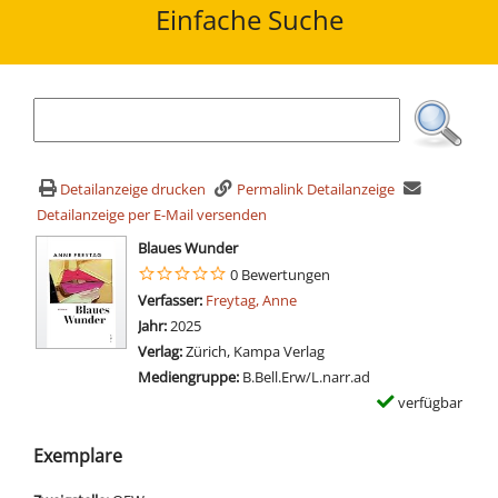
Einfache Suche
Detailanzeige drucken
Permalink Detailanzeige
Detailanzeige per E-Mail versenden
wird in neuem Tab geöffnet
Blaues Wunder
0 Bewertungen
Verfasser:
Suche nach diesem Verfasser
Freytag, Anne
Jahr:
2025
Verlag:
Zürich, Kampa Verlag
Mediengruppe:
B.Bell.Erw/L.narr.ad
verfügbar
Exemplare