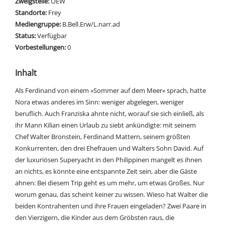
Zweigstelle:
OEW
Standorte:
Frey
Mediengruppe:
B.Bell.Erw/L.narr.ad
Status:
Verfügbar
Vorbestellungen:
0
Inhalt
Als Ferdinand von einem »Sommer auf dem Meer« sprach, hatte
Nora etwas anderes im Sinn: weniger abgelegen, weniger
beruflich. Auch Franziska ahnte nicht, worauf sie sich einließ, als
ihr Mann Kilian einen Urlaub zu siebt ankündigte: mit seinem
Chef Walter Bronstein, Ferdinand Mattern, seinem größten
Konkurrenten, den drei Ehefrauen und Walters Sohn David. Auf
der luxuriösen Superyacht in den Philippinen mangelt es ihnen
an nichts, es könnte eine entspannte Zeit sein, aber die Gäste
ahnen: Bei diesem Trip geht es um mehr, um etwas Großes. Nur
worum genau, das scheint keiner zu wissen. Wieso hat Walter die
beiden Kontrahenten und ihre Frauen eingeladen? Zwei Paare in
den Vierzigern, die Kinder aus dem Gröbsten raus, die