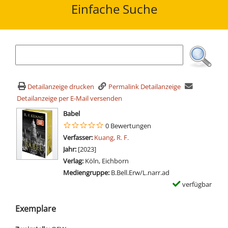
Einfache Suche
Detailanzeige drucken
Permalink Detailanzeige
Detailanzeige per E-Mail versenden
wird in neuem Tab geöffnet
Babel
0 Bewertungen
Verfasser:
Suche nach diesem Verfasser
Kuang, R. F.
Jahr:
[2023]
Verlag:
Köln, Eichborn
Mediengruppe:
B.Bell.Erw/L.narr.ad
verfügbar
Exemplare