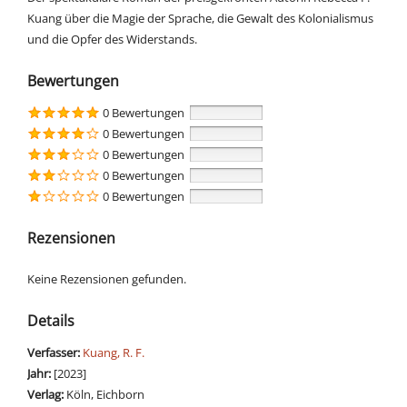
Kuang über die Magie der Sprache, die Gewalt des Kolonialismus
und die Opfer des Widerstands.
Bewertungen
0 Bewertungen
0 Bewertungen
0 Bewertungen
0 Bewertungen
0 Bewertungen
Rezensionen
Keine Rezensionen gefunden.
Details
Verfasser:
Suche nach diesem Verfasser
Kuang, R. F.
Jahr:
[2023]
Verlag:
Köln, Eichborn