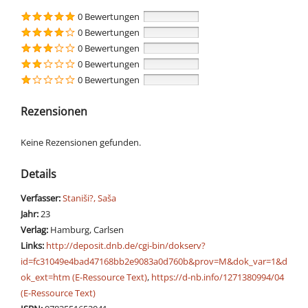
0 Bewertungen
0 Bewertungen
0 Bewertungen
0 Bewertungen
0 Bewertungen
Rezensionen
Keine Rezensionen gefunden.
Details
Verfasser:
Suche nach diesem Verfasser
Staniši?, Saša
Jahr:
23
Verlag:
Hamburg, Carlsen
opens in new tab
Links:
Diesen Link in neuem Tab öffnen
http://deposit.dnb.de/cgi-bin/dokserv?
id=fc31049e4bad47168bb2e9083a0d760b&prov=M&dok_var=1&d
ok_ext=htm (E-Ressource Text)
,
https://d-nb.info/1271380994/04
(E-Ressource Text)