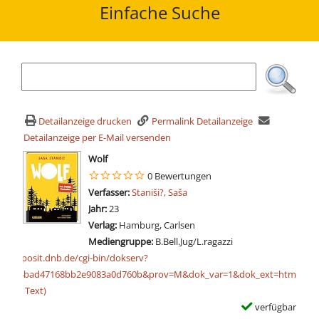
Einfache Suche
Detailanzeige drucken
Permalink Detailanzeige
Detailanzeige per E-Mail versenden
wird in neuem Tab geöffnet
Wolf
0 Bewertungen
Verfasser:
Suche nach diesem Verfasser
Staniši?, Saša
Jahr:
23
Verlag:
Hamburg, Carlsen
Mediengruppe:
B.Bell.Jug/L.ragazzi
 einem externen Medieninhalt - wird in neuem Tab geöffnet
p://deposit.dnb.de/cgi-bin/dokserv?
1049e4bad47168bb2e9083a0d760b&prov=M&dok_var=1&dok_ext=htm
ource Text)
verfügbar