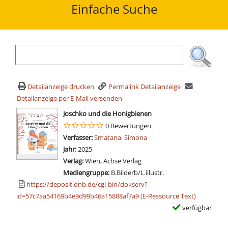
Einfache Suche
Detailanzeige drucken
Permalink Detailanzeige
Detailanzeige per E-Mail versenden
wird in neuem Tab geöffnet
Joschko und die Honigbienen
0 Bewertungen
Verfasser:
Suche nach diesem Verfasser
Smatana, Simona
Jahr:
2025
Verlag:
Wien, Achse Verlag
Mediengruppe:
B.Bilderb/L.illustr.
Link zu einem externen Medieninhalt - wird in neuem Tab geöffnet
https://deposit.dnb.de/cgi-bin/dokserv?
id=57c7aa54169b4e9d99b46a15888af7a9 (E-Ressource Text)
verfügbar