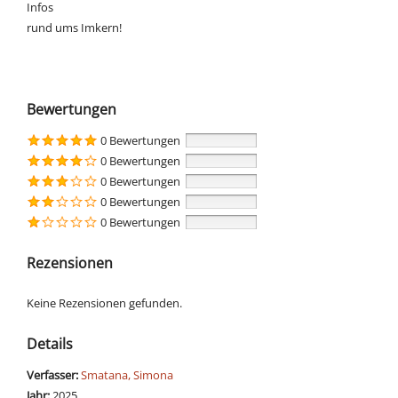
Infos
rund ums Imkern!
Bewertungen
0 Bewertungen
0 Bewertungen
0 Bewertungen
0 Bewertungen
0 Bewertungen
Rezensionen
Keine Rezensionen gefunden.
Details
Verfasser:
Suche nach diesem Verfasser
Smatana, Simona
Jahr:
2025