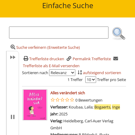
Einfache Suche
Suche verfeinern (Erweiterte Suche)
Trefferliste drucken
Permalink Trefferliste
Trefferliste als E-Mail versenden
Sortieren nach
aufsteigend sortieren
1 Treffer
Treffer pro Seite
Suchergebnis
Alles verändert sich
0 Bewertungen
Verfasser:
Koubaa, Laïla
;
Bogaerts,
Inge
Suche n
Jahr:
2025
Verlag:
Heidelberg, Carl-Auer Verlag
GmbH
Mediengruppe:
B.Bilderb/L.illustr.