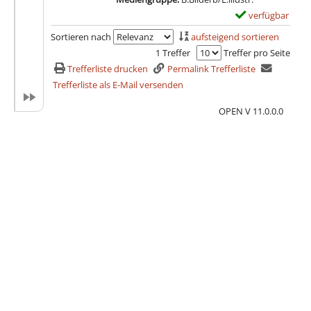
verfügbar
E
x
Sortieren nach
aufsteigend sortieren
e
1 Treffer
Treffer pro Seite
m
Trefferliste drucken
Permalink Trefferliste
p
Trefferliste als E-Mail versenden
l
OPEN V 11.0.0.0
a
r
-
D
e
t
a
i
l
s
v
o
n