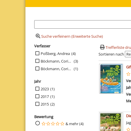
Suche verfeinern (Erweiterte Suche)
Verfasser
Suchfilter
Trefferliste d
Suche auf Verfasser einschränken
Poßberg, Andrea
(4)
Sortieren nach
Böckmann, Corinna
(3)
Suchergebn
Gi
Böckmann, Corinna
(1)
Ve
Jahr
Ja
Suche auf Jahr einschränken
2023
(1)
Ve
2017
(1)
Me
2015
(2)
Di
Bewertung
Ja
Suche auf Bewertung einschränken
& mehr (4)