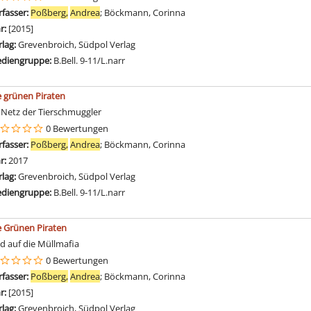
rfasser:
Poßberg,
Andrea
;
Böckmann, Corinna
Suche nach diesem Verfasser
hr:
[2015]
rlag:
Grevenbroich, Südpol Verlag
diengruppe:
B.Bell. 9-11/L.narr
e grünen Piraten
 Netz der Tierschmuggler
0 Bewertungen
rfasser:
Poßberg,
Andrea
;
Böckmann, Corinna
Suche nach diesem Verfasser
hr:
2017
rlag:
Grevenbroich, Südpol Verlag
diengruppe:
B.Bell. 9-11/L.narr
e Grünen Piraten
gd auf die Müllmafia
0 Bewertungen
rfasser:
Poßberg,
Andrea
;
Böckmann, Corinna
Suche nach diesem Verfasser
hr:
[2015]
rlag:
Grevenbroich, Südpol Verlag