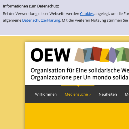
Einfache Suche
Zur Trefferliste springen
Informationen zum Datenschutz
Bei der Verwendung dieser Webseite werden
Cookies
angelegt, um die Fu
allgemeine
Datenschutzerklärung
. Mit der weiteren Nutzung stimmen Sie
Willkommen
Einfache Suche
Erweiterte Suche
Mediensuche
Neuheiten
M