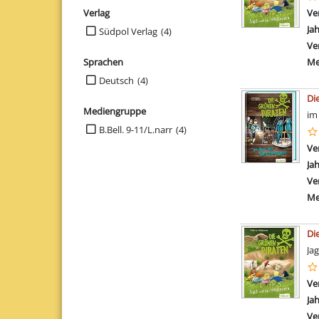
Verlag
Ve
Suche auf Verlag einschränken
Ja
Südpol Verlag
(4)
Ve
Sprachen
Me
Suche auf Sprachen einschränken
Deutsch
(4)
Di
Mediengruppe
im
Suche auf Mediengruppe einschränken
B.Bell. 9-11/L.narr
(4)
Ve
Ja
Ve
Me
Di
Ja
Ve
Ja
Ve