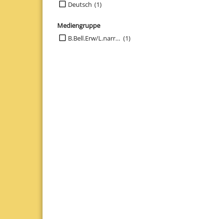
Suche auf Sprachen einschränken
Deutsch
(1)
Mediengruppe
Suche auf Mediengruppe einschränken
B.Bell.Erw/L.narr.ad
(1)