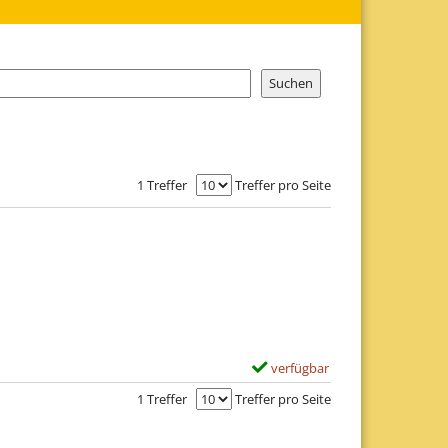
1 Treffer
Treffer pro Seite
verfügbar
E
x
1 Treffer
Treffer pro Seite
e
m