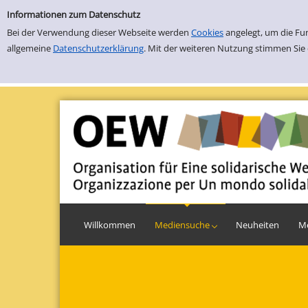
Einfache Suche
Zur Trefferliste springen
Informationen zum Datenschutz
Bei der Verwendung dieser Webseite werden
Cookies
angelegt, um die Fu
allgemeine
Datenschutzerklärung
. Mit der weiteren Nutzung stimmen Sie
Willkommen
Einfache Suche
Erweiterte Suche
Mediensuche
Neuheiten
M