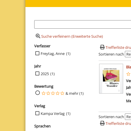
Suche verfeinern (Erweiterte Suche)
Verfasser
Suchfilter
Trefferliste d
Suche auf Verfasser einschränken
Freytag, Anne
(1)
Sortieren nach
Suchergebn
Jahr
Bl
Suche auf Jahr einschränken
2025
(1)
Ve
Bewertung
Ja
Suche auf Bewertung einschränken
& mehr (1)
Ve
Me
Verlag
Suche auf Verlag einschränken
Kampa Verlag
(1)
Sortieren nach
Trefferliste d
Sprachen