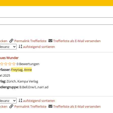
rucken
Permalink Trefferliste
Trefferliste als E-Mail versenden
aufsteigend sortieren
is
aues Wunder
0 Bewertungen
rfasser:
Freytag,
Anne
Suche nach diesem Verfasser
hr:
2025
rlag:
Zürich, Kampa Verlag
diengruppe:
B.Bell.Erw/L.narr.ad
aufsteigend sortieren
rucken
Permalink Trefferliste
Trefferliste als E-Mail versenden