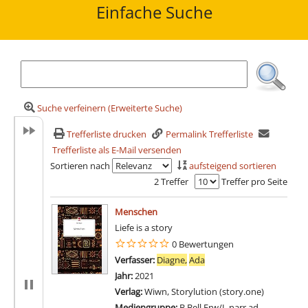
Einfache Suche
Suche verfeinern (Erweiterte Suche)
Trefferliste drucken
Permalink Trefferliste
Trefferliste als E-Mail versenden
Sortieren nach
aufsteigend sortieren
2 Treffer
Treffer pro Seite
Suchergebnis
Menschen
Liefe is a story
0 Bewertungen
Verfasser:
Diagne,
Ada
Suche nach diesem Verfa
Jahr:
2021
Verlag:
Wiwn, Storylution (story.one)
Mediengruppe:
B.Bell.Erw/L.narr.ad