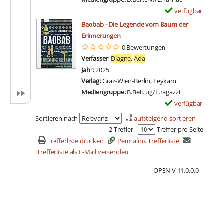
verfügbar
E
x
Baobab - Die Legende vom Baum der
e
Erinnerungen
m
0 Bewertungen
p
Verfasser:
Diagne,
Ada
Suche nach diesem Verfa
l
Jahr:
2025
a
Verlag:
Graz-Wien-Berlin, Leykam
r
Mediengruppe:
B.Bell.Jug/L.ragazzi
-
verfügbar
E
D
x
Sortieren nach
aufsteigend sortieren
e
e
2 Treffer
Treffer pro Seite
t
m
Trefferliste drucken
Permalink Trefferliste
a
p
Trefferliste als E-Mail versenden
i
l
l
OPEN V 11.0.0.0
a
s
r
v
-
o
D
n
e